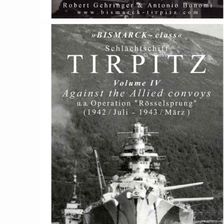
inkl. 7% MwSt.
59,95
versandfrei
Schlachtschiff Tirpitz Vol. IV