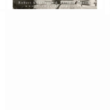
inkl. 7% MwSt.
€
59,95
€
versandfrei
in
v