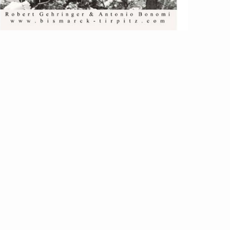
kl. 7% MwSt.
59,95
€
ersandfrei